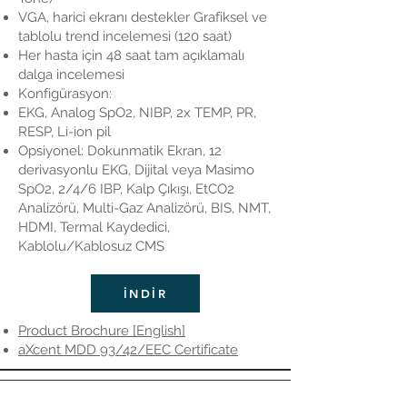
VGA, harici ekranı destekler Grafiksel ve
tablolu trend incelemesi (120 saat)
Her hasta için 48 saat tam açıklamalı
dalga incelemesi
Konfigürasyon:
EKG, Analog SpO2, NIBP, 2x TEMP, PR,
RESP, Li-ion pil
Opsiyonel: Dokunmatik Ekran, 12
derivasyonlu EKG, Dijital veya Masimo
SpO2, 2/4/6 IBP, Kalp Çıkışı, EtCO2
Analizörü, Multi-Gaz Analizörü, BIS, NMT,
HDMI, Termal Kaydedici,
Kablolu/Kablosuz CMS
İNDİR
Product Brochure [English]
aXcent MDD 93/42/EEC Certificate