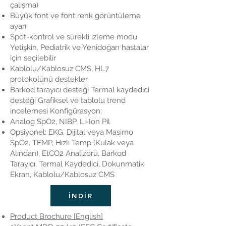
çalışma)
Büyük font ve font renk görüntüleme
ayarı
Spot-kontrol ve sürekli izleme modu
Yetişkin, Pediatrik ve Yenidoğan hastalar
için seçilebilir
Kablolu/Kablosuz CMS, HL7
protokolünü destekler
Barkod tarayıcı desteği Termal kaydedici
desteği Grafiksel ve tablolu trend
incelemesi Konfigürasyon:
Analog SpO2, NIBP, Li-Ion Pil
Opsiyonel: EKG, Dijital veya Masimo
SpO2, TEMP, Hızlı Temp (Kulak veya
Alından), EtCO2 Analizörü, Barkod
Tarayıcı, Termal Kaydedici, Dokunmatik
Ekran, Kablolu/Kablosuz CMS
İNDİR
Product Brochure [English]