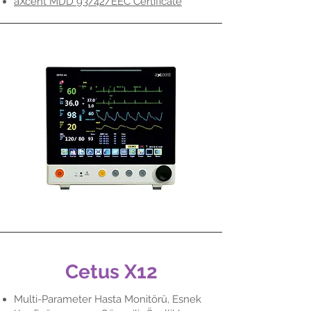
aXcent MDD 93/42/EEC Certificate
Cetus X12
Multi-Parameter Hasta Monitörü, Esnek