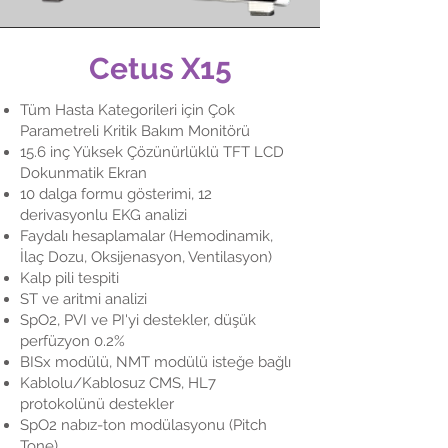
Cetus X15
Tüm Hasta Kategorileri için Çok
Parametreli Kritik Bakım Monitörü
15.6 inç Yüksek Çözünürlüklü TFT LCD
Dokunmatik Ekran
10 dalga formu gösterimi, 12
derivasyonlu EKG analizi
Faydalı hesaplamalar (Hemodinamik,
İlaç Dozu, Oksijenasyon, Ventilasyon)
Kalp pili tespiti
ST ve aritmi analizi
SpO2, PVI ve PI'yi destekler, düşük
perfüzyon 0.2%
BISx modülü, NMT modülü isteğe bağlı
Kablolu/Kablosuz CMS, HL7
protokolünü destekler
SpO2 nabız-ton modülasyonu (Pitch
Tone)