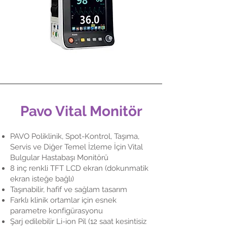
Pavo Vital Monitör
PAVO Poliklinik, Spot-Kontrol, Taşıma,
Servis ve Diğer Temel İzleme İçin Vital
Bulgular Hastabaşı Monitörü
8 inç renkli TFT LCD ekran (dokunmatik
ekran isteğe bağlı)
Taşınabilir, hafif ve sağlam tasarım
Farklı klinik ortamlar için esnek
parametre konfigürasyonu
Şarj edilebilir Li-ion Pil (12 saat kesintisiz