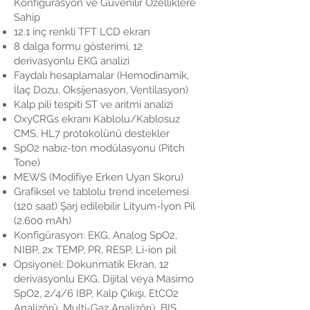
Konfigürasyon ve Güvenilir Özelliklere
Sahip
12.1 inç renkli TFT LCD ekran
8 dalga formu gösterimi, 12
derivasyonlu EKG analizi
Faydalı hesaplamalar (Hemodinamik,
İlaç Dozu, Oksijenasyon, Ventilasyon)
Kalp pili tespiti ST ve aritmi analizi
OxyCRGs ekranı Kablolu/Kablosuz
CMS, HL7 protokolünü destekler
SpO2 nabız-ton modülasyonu (Pitch
Tone)
MEWS (Modifiye Erken Uyarı Skoru)
Grafiksel ve tablolu trend incelemesi
(120 saat) Şarj edilebilir Lityum-İyon Pil
(2.600 mAh)
Konfigürasyon: EKG, Analog SpO2,
NIBP, 2x TEMP, PR, RESP, Li-ion pil
Opsiyonel: Dokunmatik Ekran, 12
derivasyonlu EKG, Dijital veya Masimo
SpO2, 2/4/6 IBP, Kalp Çıkışı, EtCO2
Analizörü, Multi-Gaz Analizörü, BIS,