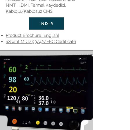
NMT, HDMI, Termal Kaydedici,
Kablolu/Kablosuz CMS
İNDİR
Product Brochure [English]
aXcent MDD 93/42/EEC Certificate